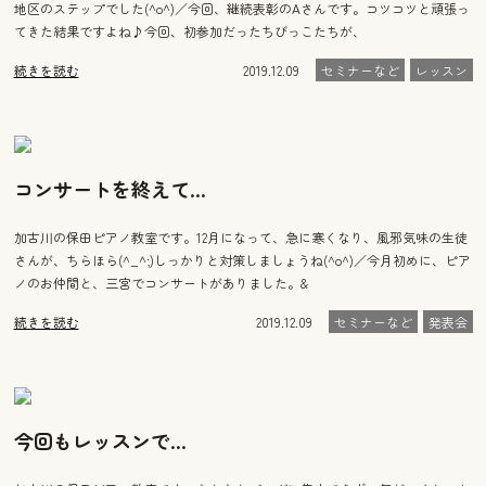
地区のステップでした(^o^)／今回、継続表彰のAさんです。コツコツと頑張っ
てきた結果ですよね♪今回、初参加だったちびっこたちが、
続きを読む
2019.12.09
セミナーなど
レッスン
コンサートを終えて…
加古川の保田ピアノ教室です。12月になって、急に寒くなり、風邪気味の生徒
さんが、ちらほら(^_^;)しっかりと対策しましょうね(^o^)／今月初めに、ピア
ノのお仲間と、三宮でコンサートがありました。&
続きを読む
2019.12.09
セミナーなど
発表会
今回もレッスンで…