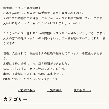
教室は、もうすぐ発表会🎹♪
初めて参加の人。進学や中学受験で、最後の発表会参加の人。
そのための本番までの練習。どんどん、みんなのお顔が集中していってます。
良い日になるように、もうひとがんばりしましょうね(^^)/
たくさんのお問い合わせからの体験レッスン＆ご入会ありがとうございます♡
大人の方の不定期レッスンのお問い合わせ、ご入会も続いていて、うれしい限
りです💕
現在、入会されている生徒さんの進級や塾などでのレッスン日変更もまとま
り、
木曜に２枠、金曜に１枠、空き時間ができました。
気になられてる方、ぜひご連絡くださいね(^^)/
単発、不定期レッスンは、常時、募集中です。
お問い合わせ、お待ちしています(*^-^*)
« 前の記事へ
一覧に戻る
次の記事へ »
カテゴリー