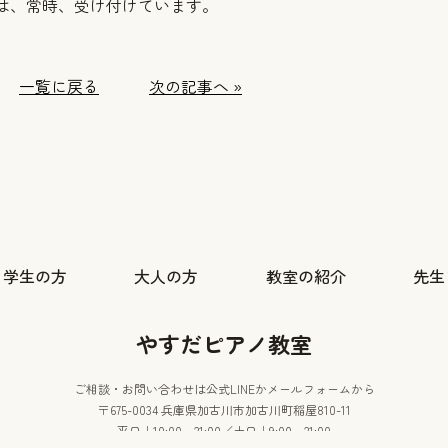
は、常時、受け付けています。
一覧に戻る
次の記事へ »
・学生の方
大人の方
教室の紹介
先生
やすだピアノ教室
ご相談・お問い合わせは公式LINEかメールフォームから
〒675-0034 兵庫県加古川市加古川町稲屋810-11
平日｜10:00～21:00／土日｜9:00～21:00